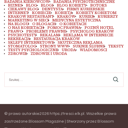
BADANIA KIEROWCÓW
BADANIA PSYCHOTECHNICZNE
BIZNES
BLOG
BLOGI
BLOG KOBIETY
BOTOKS
CIEKAWY BLOG
DENTYSTA
FIRMY KURIERSKIE
INTERNET
KOBIECIE
KOBIETA
KOBIETY KOBIETOM
KRAKOW RESTAURANT
KRAKÓW
KURIER
KURIERZY
MARKETING W SIECI
MEDYCYNA ESTETYCZNA
NA BLOGU
O BLOGACH
O KOBIETACH
O NAS KOBIETACH
POMOC PRAWNA
POZNŃ HOTEL
PRAWO
PROBLEMY PRAWNE
PSYCHOLOG KRAKÓW
PSYCHOTESTY
REKALAM
REKLAMA W INTERNECIE
REKREACJA
RESTAURACJA KRAKÓW
SKLEPY INTERNETOWE
SKUTECZNA REKLAMA
STOMATOLOG
STRONY WWW
SUKNIE ŚLUBNE
TEKSTY
TESTY PSYCHOLOGICZNE
URODA
WIADOMOSCI
ZDROWIE
ZDROWIE I URODA
Szukaj:
© prawa autorskie2026
https://tresci.elk.pl
. Wszelkie prawa
zastrzeżone.
Blossom Magazine | Stworzony przez
Blossom