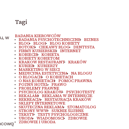
Tagi
BADANIA KIEROWCÓW
u, w
BADANIA PSYCHOTECHNICZNE
BIZNES
BLOG
BLOGI
BLOG KOBIETY
BOTOKS
CIEKAWY BLOG
DENTYSTA
FIRMY KURIERSKIE
INTERNET
KOBIECIE
KOBIETA
KOBIETY KOBIETOM
KRAKOW RESTAURANT
KRAKÓW
KURIER
KURIERZY
MARKETING W SIECI
MEDYCYNA ESTETYCZNA
NA BLOGU
O BLOGACH
O KOBIETACH
O NAS KOBIETACH
POMOC PRAWNA
POZNŃ HOTEL
PRAWO
PROBLEMY PRAWNE
PSYCHOLOG KRAKÓW
PSYCHOTESTY
REKALAM
REKLAMA W INTERNECIE
REKREACJA
RESTAURACJA KRAKÓW
SKLEPY INTERNETOWE
SKUTECZNA REKLAMA
STOMATOLOG
STRONY WWW
SUKNIE ŚLUBNE
TEKSTY
TESTY PSYCHOLOGICZNE
URODA
WIADOMOSCI
ZDROWIE
ZDROWIE I URODA
ońcową