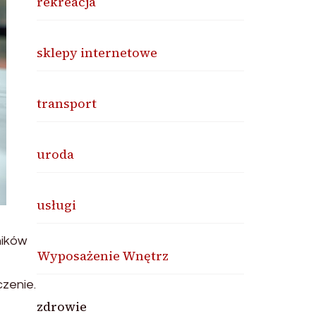
rekreacja
sklepy internetowe
transport
uroda
usługi
ników
Wyposażenie Wnętrz
czenie.
zdrowie