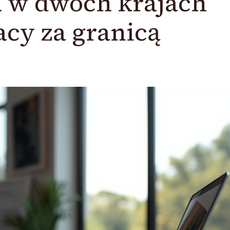
 w dwóch krajach
cy za granicą