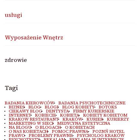
usługi
Wyposażenie Wnętrz
zdrowie
Tagi
BADANIA KIEROWCÓW
BADANIA PSYCHOTECHNICZNE
BIZNES
BLOG
BLOGI
BLOG KOBIETY
BOTOKS
CIEKAWY BLOG
DENTYSTA
FIRMY KURIERSKIE
INTERNET
KOBIECIE
KOBIETA
KOBIETY KOBIETOM
KRAKOW RESTAURANT
KRAKÓW
KURIER
KURIERZY
MARKETING W SIECI
MEDYCYNA ESTETYCZNA
NA BLOGU
O BLOGACH
O KOBIETACH
O NAS KOBIETACH
POMOC PRAWNA
POZNŃ HOTEL
PRAWO
PROBLEMY PRAWNE
PSYCHOLOG KRAKÓW
PSYCHOTESTY
REKALAM
REKLAMA W INTERNECIE