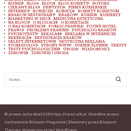
BIZNES
BLOG
BLOGI
BLOG KOBIETY
BOTOKS
CIEKAWY BLOG
DENTYSTA
FIRMY KURIERSKIE
INTERNET
KOBIECIE
KOBIETA
KOBIETY KOBIETOM
KRAKOW RESTAURANT
KRAKÓW
KURIER
KURIERZY
MARKETING W SIECI
MEDYCYNA ESTETYCZNA
NA BLOGU
O BLOGACH
O KOBIETACH
O NAS KOBIETACH
POMOC PRAWNA
POZNŃ HOTEL
PRAWO
PROBLEMY PRAWNE
PSYCHOLOG KRAKÓW
PSYCHOTESTY
REKALAM
REKLAMA W INTERNECIE
REKREACJA
RESTAURACJA KRAKÓW
SKLEPY INTERNETOWE
SKUTECZNA REKLAMA
STOMATOLOG
STRONY WWW
SUKNIE ŚLUBNE
TEKSTY
TESTY PSYCHOLOGICZNE
URODA
WIADOMOSCI
ZDROWIE
ZDROWIE I URODA
Szukaj:
© prawa autorskie2026
https://tresci.elk.pl
. Wszelkie prawa
zastrzeżone.
Blossom Magazine | Stworzony przez
Blossom
Themes
.
Wspierany przez
WordPress
.