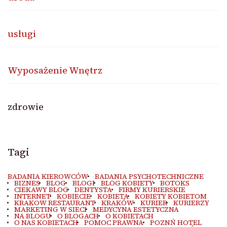
usługi
Wyposażenie Wnętrz
zdrowie
Tagi
BADANIA KIEROWCÓW
BADANIA PSYCHOTECHNICZNE
BIZNES
BLOG
BLOGI
BLOG KOBIETY
BOTOKS
CIEKAWY BLOG
DENTYSTA
FIRMY KURIERSKIE
INTERNET
KOBIECIE
KOBIETA
KOBIETY KOBIETOM
KRAKOW RESTAURANT
KRAKÓW
KURIER
KURIERZY
MARKETING W SIECI
MEDYCYNA ESTETYCZNA
NA BLOGU
O BLOGACH
O KOBIETACH
O NAS KOBIETACH
POMOC PRAWNA
POZNŃ HOTEL