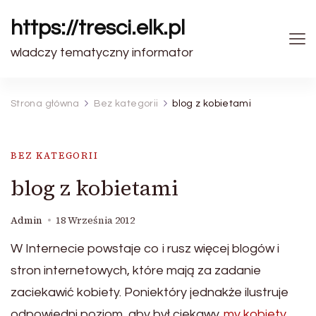
https://tresci.elk.pl
wladczy tematyczny informator
Strona główna
Bez kategorii
blog z kobietami
BEZ KATEGORII
blog z kobietami
Admin
18 Września 2012
W Internecie powstaje co i rusz więcej blogów i
stron internetowych, które mają za zadanie
zaciekawić kobiety. Poniektóry jednakże ilustruje
odpowiedni poziom, aby był ciekawy.
my kobiety
,