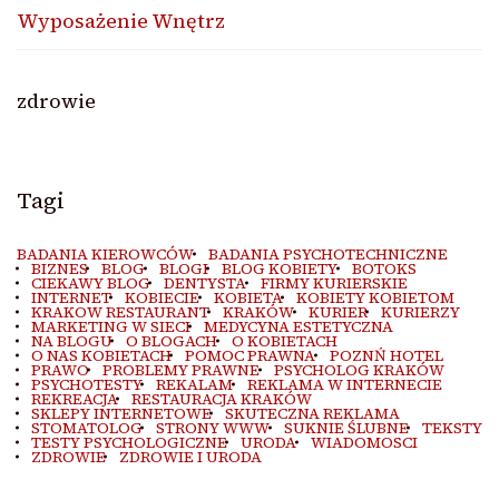
Wyposażenie Wnętrz
zdrowie
Tagi
BADANIA KIEROWCÓW
BADANIA PSYCHOTECHNICZNE
BIZNES
BLOG
BLOGI
BLOG KOBIETY
BOTOKS
CIEKAWY BLOG
DENTYSTA
FIRMY KURIERSKIE
INTERNET
KOBIECIE
KOBIETA
KOBIETY KOBIETOM
KRAKOW RESTAURANT
KRAKÓW
KURIER
KURIERZY
MARKETING W SIECI
MEDYCYNA ESTETYCZNA
NA BLOGU
O BLOGACH
O KOBIETACH
O NAS KOBIETACH
POMOC PRAWNA
POZNŃ HOTEL
PRAWO
PROBLEMY PRAWNE
PSYCHOLOG KRAKÓW
PSYCHOTESTY
REKALAM
REKLAMA W INTERNECIE
REKREACJA
RESTAURACJA KRAKÓW
SKLEPY INTERNETOWE
SKUTECZNA REKLAMA
STOMATOLOG
STRONY WWW
SUKNIE ŚLUBNE
TEKSTY
TESTY PSYCHOLOGICZNE
URODA
WIADOMOSCI
ZDROWIE
ZDROWIE I URODA