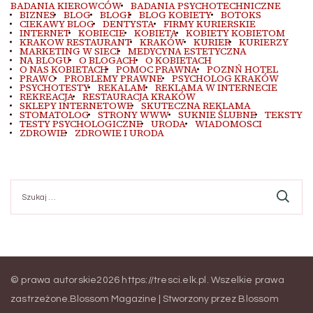
BADANIA KIEROWCÓW
BADANIA PSYCHOTECHNICZNE
BIZNES
BLOG
BLOGI
BLOG KOBIETY
BOTOKS
CIEKAWY BLOG
DENTYSTA
FIRMY KURIERSKIE
INTERNET
KOBIECIE
KOBIETA
KOBIETY KOBIETOM
KRAKOW RESTAURANT
KRAKÓW
KURIER
KURIERZY
MARKETING W SIECI
MEDYCYNA ESTETYCZNA
NA BLOGU
O BLOGACH
O KOBIETACH
O NAS KOBIETACH
POMOC PRAWNA
POZNŃ HOTEL
PRAWO
PROBLEMY PRAWNE
PSYCHOLOG KRAKÓW
PSYCHOTESTY
REKALAM
REKLAMA W INTERNECIE
REKREACJA
RESTAURACJA KRAKÓW
SKLEPY INTERNETOWE
SKUTECZNA REKLAMA
STOMATOLOG
STRONY WWW
SUKNIE ŚLUBNE
TEKSTY
TESTY PSYCHOLOGICZNE
URODA
WIADOMOSCI
ZDROWIE
ZDROWIE I URODA
Szukaj:
© prawa autorskie2026
https://tresci.elk.pl
. Wszelkie prawa
zastrzeżone.
Blossom Magazine | Stworzony przez
Blossom