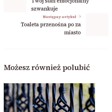
Twój stan emocjonalny
szwankuje
wpisu
Następny artykuł
Toaleta przenośna po za
miasto
Możesz również polubić