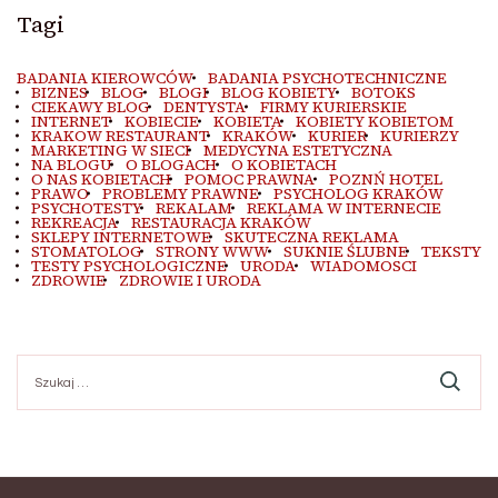
Tagi
BADANIA KIEROWCÓW
BADANIA PSYCHOTECHNICZNE
BIZNES
BLOG
BLOGI
BLOG KOBIETY
BOTOKS
CIEKAWY BLOG
DENTYSTA
FIRMY KURIERSKIE
INTERNET
KOBIECIE
KOBIETA
KOBIETY KOBIETOM
KRAKOW RESTAURANT
KRAKÓW
KURIER
KURIERZY
MARKETING W SIECI
MEDYCYNA ESTETYCZNA
NA BLOGU
O BLOGACH
O KOBIETACH
O NAS KOBIETACH
POMOC PRAWNA
POZNŃ HOTEL
PRAWO
PROBLEMY PRAWNE
PSYCHOLOG KRAKÓW
PSYCHOTESTY
REKALAM
REKLAMA W INTERNECIE
REKREACJA
RESTAURACJA KRAKÓW
SKLEPY INTERNETOWE
SKUTECZNA REKLAMA
STOMATOLOG
STRONY WWW
SUKNIE ŚLUBNE
TEKSTY
TESTY PSYCHOLOGICZNE
URODA
WIADOMOSCI
ZDROWIE
ZDROWIE I URODA
Szukaj: