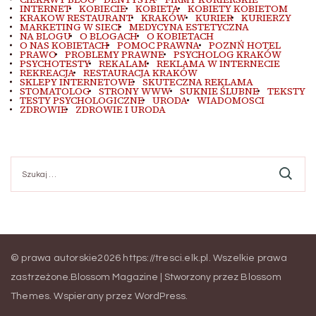
INTERNET
KOBIECIE
KOBIETA
KOBIETY KOBIETOM
KRAKOW RESTAURANT
KRAKÓW
KURIER
KURIERZY
MARKETING W SIECI
MEDYCYNA ESTETYCZNA
NA BLOGU
O BLOGACH
O KOBIETACH
O NAS KOBIETACH
POMOC PRAWNA
POZNŃ HOTEL
PRAWO
PROBLEMY PRAWNE
PSYCHOLOG KRAKÓW
PSYCHOTESTY
REKALAM
REKLAMA W INTERNECIE
REKREACJA
RESTAURACJA KRAKÓW
SKLEPY INTERNETOWE
SKUTECZNA REKLAMA
STOMATOLOG
STRONY WWW
SUKNIE ŚLUBNE
TEKSTY
TESTY PSYCHOLOGICZNE
URODA
WIADOMOSCI
ZDROWIE
ZDROWIE I URODA
Szukaj:
© prawa autorskie2026
https://tresci.elk.pl
. Wszelkie prawa
zastrzeżone.
Blossom Magazine | Stworzony przez
Blossom
Themes
.
Wspierany przez
WordPress
.