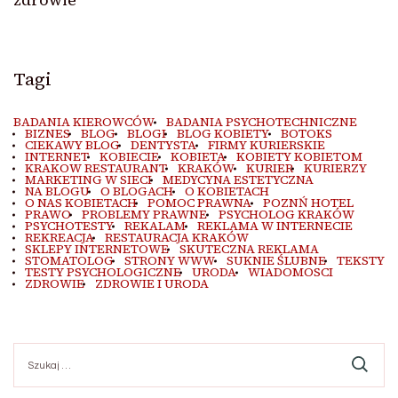
Tagi
BADANIA KIEROWCÓW
BADANIA PSYCHOTECHNICZNE
BIZNES
BLOG
BLOGI
BLOG KOBIETY
BOTOKS
CIEKAWY BLOG
DENTYSTA
FIRMY KURIERSKIE
INTERNET
KOBIECIE
KOBIETA
KOBIETY KOBIETOM
KRAKOW RESTAURANT
KRAKÓW
KURIER
KURIERZY
MARKETING W SIECI
MEDYCYNA ESTETYCZNA
NA BLOGU
O BLOGACH
O KOBIETACH
O NAS KOBIETACH
POMOC PRAWNA
POZNŃ HOTEL
PRAWO
PROBLEMY PRAWNE
PSYCHOLOG KRAKÓW
PSYCHOTESTY
REKALAM
REKLAMA W INTERNECIE
REKREACJA
RESTAURACJA KRAKÓW
SKLEPY INTERNETOWE
SKUTECZNA REKLAMA
STOMATOLOG
STRONY WWW
SUKNIE ŚLUBNE
TEKSTY
TESTY PSYCHOLOGICZNE
URODA
WIADOMOSCI
ZDROWIE
ZDROWIE I URODA
Szukaj: