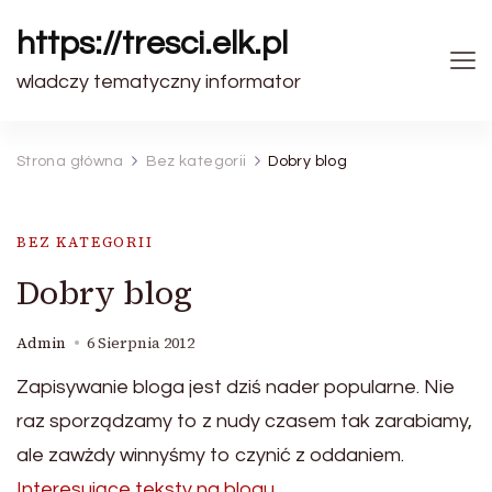
https://tresci.elk.pl
wladczy tematyczny informator
Strona główna
Bez kategorii
Dobry blog
BEZ KATEGORII
Dobry blog
Admin
6 Sierpnia 2012
Zapisywanie bloga jest dziś nader popularne. Nie
raz sporządzamy to z nudy czasem tak zarabiamy,
ale zawżdy winnyśmy to czynić z oddaniem.
Interesujące teksty na blogu