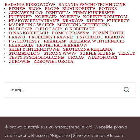
BADANIA KIEROWCÓW
BADANIA PSYCHOTECHNICZNE
BIZNES
BLOG
BLOGI
BLOG KOBIETY
BOTOKS
CIEKAWY BLOG
DENTYSTA
FIRMY KURIERSKIE
INTERNET
KOBIECIE
KOBIETA
KOBIETY KOBIETOM
KRAKOW RESTAURANT
KRAKÓW
KURIER
KURIERZY
MARKETING W SIECI
MEDYCYNA ESTETYCZNA
NA BLOGU
O BLOGACH
O KOBIETACH
O NAS KOBIETACH
POMOC PRAWNA
POZNŃ HOTEL
PRAWO
PROBLEMY PRAWNE
PSYCHOLOG KRAKÓW
PSYCHOTESTY
REKALAM
REKLAMA W INTERNECIE
REKREACJA
RESTAURACJA KRAKÓW
SKLEPY INTERNETOWE
SKUTECZNA REKLAMA
STOMATOLOG
STRONY WWW
SUKNIE ŚLUBNE
TEKSTY
TESTY PSYCHOLOGICZNE
URODA
WIADOMOSCI
ZDROWIE
ZDROWIE I URODA
Szukaj:
© prawa autorskie2026
https://tresci.elk.pl
. Wszelkie prawa
zastrzeżone.
Blossom Magazine | Stworzony przez
Blossom