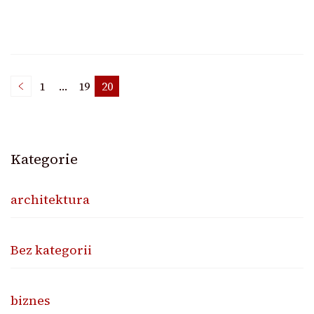
Stronicowanie
1
…
19
20
Strona
Strona
Strona
wpisów
Kategorie
architektura
Bez kategorii
biznes